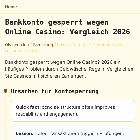
Home
Bankkonto gesperrt wegen
Online Casino: Vergleich 2026
Olympus Inu
/
Sammlung
/
bankkonto gesperrt wegen online
casino Vergleich
Bankkonto gesperrt wegen Online Casino? 2026 ein
häufiges Problem durch Geldwäsche-Regeln. Vergleichen
Sie Casinos mit sicheren Zahlungen.
Ursachen für Kontosperrung
Quick fact:
concise structure often improves
readability and engagement.
Lesson:
Hohe Transaktionen triggern Prüfungen.