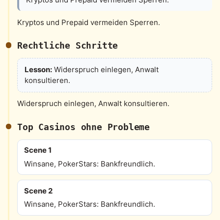
Kryptos und Prepaid vermeiden Sperren.
Rechtliche Schritte
Lesson:
Widerspruch einlegen, Anwalt
konsultieren.
Widerspruch einlegen, Anwalt konsultieren.
Top Casinos ohne Probleme
Scene 1
Winsane, PokerStars: Bankfreundlich.
Scene 2
Winsane, PokerStars: Bankfreundlich.