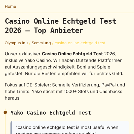
Home
Casino Online Echtgeld Test
2026 – Top Anbieter
Olympus Inu
/
Sammlung
/
casino online echtgeld test
Unser exklusiver
Casino Online Echtgeld Test
2026,
inklusive Yako Casino. Wir haben Dutzende Plattformen
auf Auszahlungsgeschwindigkeit, Boni und Spiele
getestet. Nur die Besten empfehlen wir für echtes Geld.
Fokus auf DE-Spieler: Schnelle Verifizierung, PayPal und
hohe Limits. Yako sticht mit 1000+ Slots und Cashbacks
heraus.
Yako Casino Echtgeld Test
"casino online echtgeld test is most useful when
readers can compare options quickly."