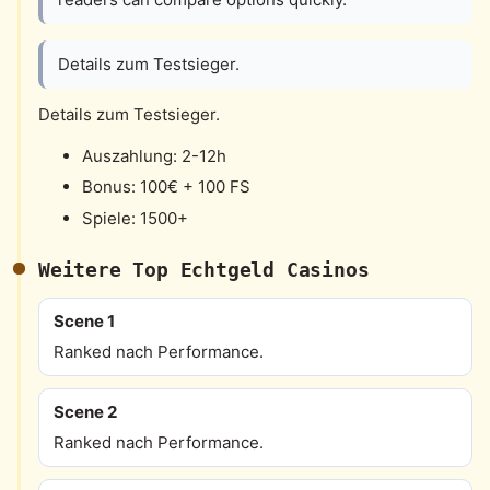
Details zum Testsieger.
Details zum Testsieger.
Auszahlung: 2-12h
Bonus: 100€ + 100 FS
Spiele: 1500+
Weitere Top Echtgeld Casinos
Scene 1
Ranked nach Performance.
Scene 2
Ranked nach Performance.