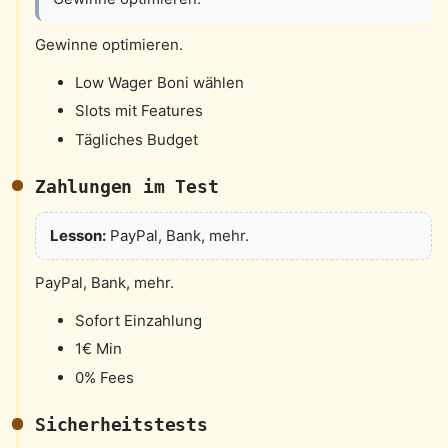
Gewinne optimieren.
Low Wager Boni wählen
Slots mit Features
Tägliches Budget
Zahlungen im Test
Lesson:
PayPal, Bank, mehr.
PayPal, Bank, mehr.
Sofort Einzahlung
1€ Min
0% Fees
Sicherheitstests