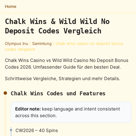
Home
Chalk Wins & Wild Wild No
Deposit Codes Vergleich
Olympus Inu
/
Sammlung
/
chalk wins casino no deposit bonus
codes Vergleich
Chalk Wins Casino vs Wild Wild Casino No Deposit Bonus
Codes 2026. Umfassender Guide für den besten Deal.
Schrittweise Vergleiche, Strategien und mehr Details.
Chalk Wins Codes und Features
Editor note:
keep language and intent consistent
across this section.
CW2026 – 40 Spins