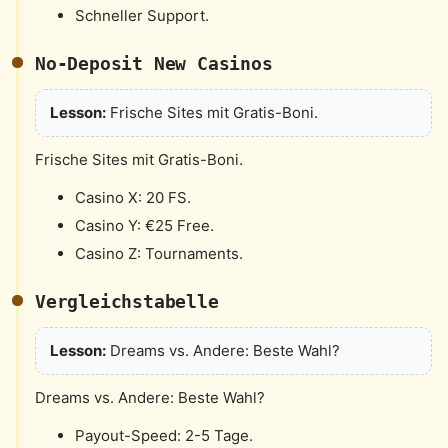
Schneller Support.
No-Deposit New Casinos
Lesson:
Frische Sites mit Gratis-Boni.
Frische Sites mit Gratis-Boni.
Casino X: 20 FS.
Casino Y: €25 Free.
Casino Z: Tournaments.
Vergleichstabelle
Lesson:
Dreams vs. Andere: Beste Wahl?
Dreams vs. Andere: Beste Wahl?
Payout-Speed: 2-5 Tage.