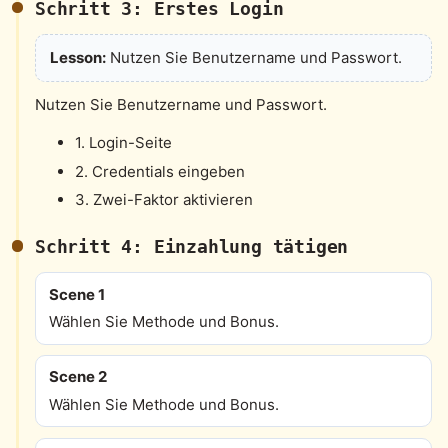
Schritt 3: Erstes Login
Lesson:
Nutzen Sie Benutzername und Passwort.
Nutzen Sie Benutzername und Passwort.
1. Login-Seite
2. Credentials eingeben
3. Zwei-Faktor aktivieren
Schritt 4: Einzahlung tätigen
Scene 1
Wählen Sie Methode und Bonus.
Scene 2
Wählen Sie Methode und Bonus.