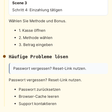
Scene 3
Schritt 4: Einzahlung tätigen
Wählen Sie Methode und Bonus.
1. Kasse öffnen
2. Methode wählen
3. Betrag eingeben
Häufige Probleme lösen
Passwort vergessen? Reset-Link nutzen.
Passwort vergessen? Reset-Link nutzen.
Passwort zurücksetzen
Browser-Cache leeren
Support kontaktieren