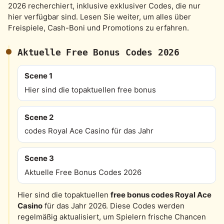
2026 recherchiert, inklusive exklusiver Codes, die nur
hier verfügbar sind. Lesen Sie weiter, um alles über
Freispiele, Cash-Boni und Promotions zu erfahren.
Aktuelle Free Bonus Codes 2026
Scene 1
Hier sind die topaktuellen free bonus
Scene 2
codes Royal Ace Casino für das Jahr
Scene 3
Aktuelle Free Bonus Codes 2026
Hier sind die topaktuellen
free bonus codes Royal Ace
Casino
für das Jahr 2026. Diese Codes werden
regelmäßig aktualisiert, um Spielern frische Chancen