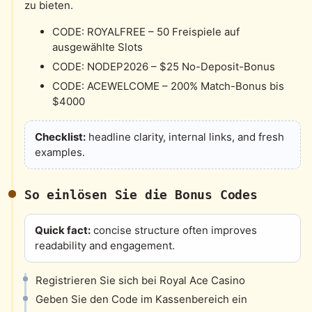
zu bieten.
CODE: ROYALFREE – 50 Freispiele auf
ausgewählte Slots
CODE: NODEP2026 – $25 No-Deposit-Bonus
CODE: ACEWELCOME – 200% Match-Bonus bis
$4000
Checklist:
headline clarity, internal links, and fresh
examples.
So einlösen Sie die Bonus Codes
Quick fact:
concise structure often improves
readability and engagement.
Registrieren Sie sich bei Royal Ace Casino
Geben Sie den Code im Kassenbereich ein