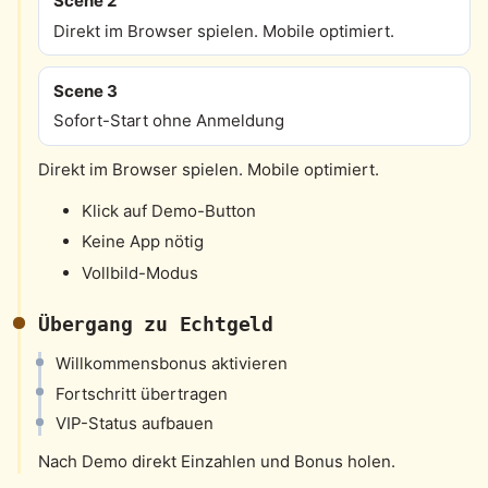
Scene 2
Direkt im Browser spielen. Mobile optimiert.
Scene 3
Sofort-Start ohne Anmeldung
Direkt im Browser spielen. Mobile optimiert.
Klick auf Demo-Button
Keine App nötig
Vollbild-Modus
Übergang zu Echtgeld
Willkommensbonus aktivieren
Fortschritt übertragen
VIP-Status aufbauen
Nach Demo direkt Einzahlen und Bonus holen.