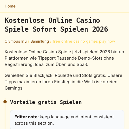
Home
Kostenlose Online Casino
Spiele Sofort Spielen 2026
Olympus Inu
/
Sammlung
/
free online casino games play now
Kostenlose Online Casino Spiele jetzt spielen! 2026 bieten
Plattformen wie Tipsport Tausende Demo-Slots ohne
Registrierung. Ideal zum Üben und Spaß.
Genießen Sie Blackjack, Roulette und Slots gratis. Unsere
Tipps maximieren Ihren Einstieg in die Welt risikofreien
Gamings.
Vorteile gratis Spielen
Editor note:
keep language and intent consistent
across this section.