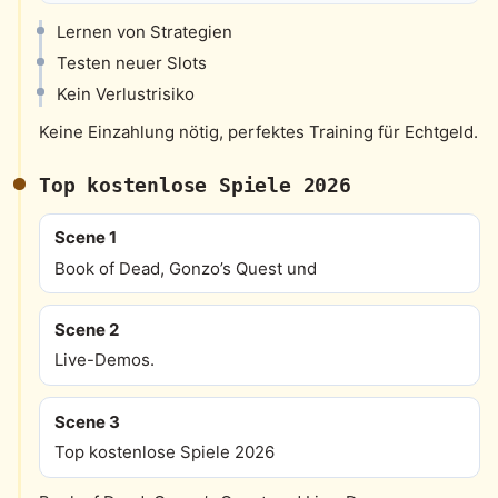
Lernen von Strategien
Testen neuer Slots
Kein Verlustrisiko
Keine Einzahlung nötig, perfektes Training für Echtgeld.
Top kostenlose Spiele 2026
Scene 1
Book of Dead, Gonzo’s Quest und
Scene 2
Live-Demos.
Scene 3
Top kostenlose Spiele 2026