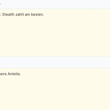
.
: Stealth zahlt am besten.
ere Anteile.