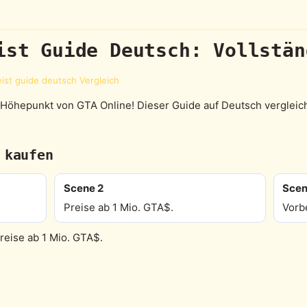
ist Guide Deutsch: Vollstän
eist guide deutsch Vergleich
 Höhepunkt von GTA Online! Dieser Guide auf Deutsch vergleich
 kaufen
Scene 2
Scen
Preise ab 1 Mio. GTA$.
Vorb
Preise ab 1 Mio. GTA$.