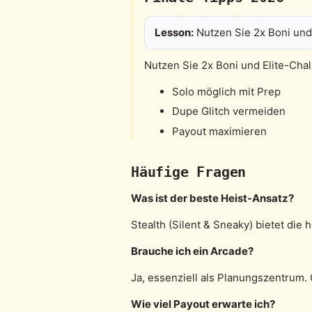
Lesson:
Nutzen Sie 2x Boni und 
Nutzen Sie 2x Boni und Elite-Chal
Solo möglich mit Prep
Dupe Glitch vermeiden
Payout maximieren
Häufige Fragen
Was ist der beste Heist-Ansatz?
Stealth (Silent & Sneaky) bietet die
Brauche ich ein Arcade?
Ja, essenziell als Planungszentrum. 
Wie viel Payout erwarte ich?