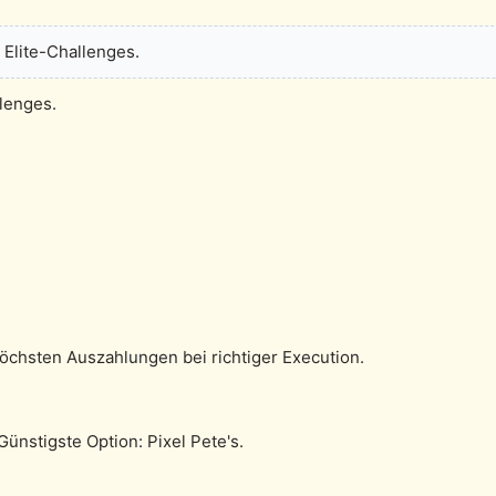
Elite-Challenges.
lenges.
 höchsten Auszahlungen bei richtiger Execution.
Günstigste Option: Pixel Pete's.