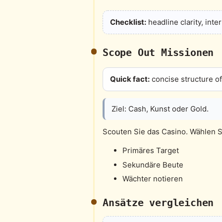
Checklist:
headline clarity, inte
Scope Out Missionen
Quick fact:
concise structure o
Ziel: Cash, Kunst oder Gold.
Scouten Sie das Casino. Wählen Si
Primäres Target
Sekundäre Beute
Wächter notieren
Ansätze vergleichen