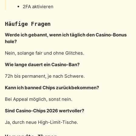
2FA aktivieren
Häufige Fragen
Werde ich gebannt, wenn ich täglich den Casino-Bonus
hole?
Nein, solange fair und ohne Glitches.
Wie lange dauert ein Casino-Ban?
72h bis permanent, je nach Schwere.
Kann ich banned Chips zurückbekommen?
Bei Appeal möglich, sonst nein.
Sind Casino-Chips 2026 wertvoller?
Ja, durch neue High-Limit-Tische.