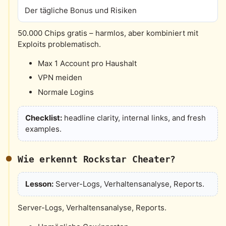
Der tägliche Bonus und Risiken
50.000 Chips gratis – harmlos, aber kombiniert mit
Exploits problematisch.
Max 1 Account pro Haushalt
VPN meiden
Normale Logins
Checklist:
headline clarity, internal links, and fresh
examples.
Wie erkennt Rockstar Cheater?
Lesson:
Server-Logs, Verhaltensanalyse, Reports.
Server-Logs, Verhaltensanalyse, Reports.