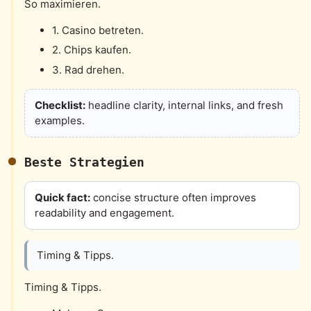
So maximieren.
1. Casino betreten.
2. Chips kaufen.
3. Rad drehen.
Checklist:
headline clarity, internal links, and fresh
examples.
Beste Strategien
Quick fact:
concise structure often improves
readability and engagement.
Timing & Tipps.
Timing & Tipps.