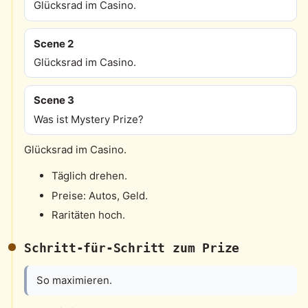
Glücksrad im Casino.
Scene 2
Glücksrad im Casino.
Scene 3
Was ist Mystery Prize?
Glücksrad im Casino.
Täglich drehen.
Preise: Autos, Geld.
Raritäten hoch.
Schritt-für-Schritt zum Prize
So maximieren.