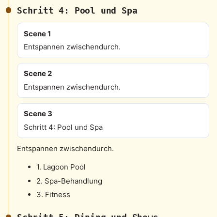
Schritt 4: Pool und Spa
Scene 1
Entspannen zwischendurch.
Scene 2
Entspannen zwischendurch.
Scene 3
Schritt 4: Pool und Spa
Entspannen zwischendurch.
1. Lagoon Pool
2. Spa-Behandlung
3. Fitness