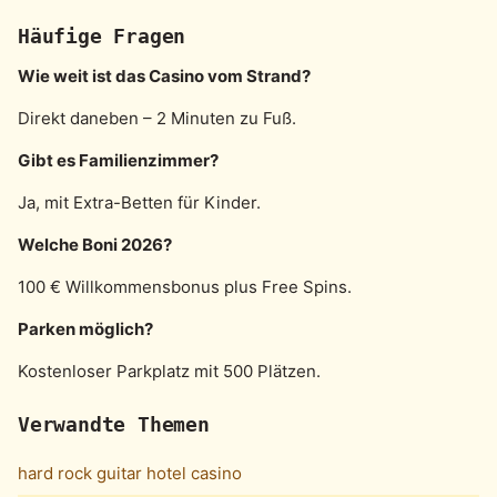
Häufige Fragen
Wie weit ist das Casino vom Strand?
Direkt daneben – 2 Minuten zu Fuß.
Gibt es Familienzimmer?
Ja, mit Extra-Betten für Kinder.
Welche Boni 2026?
100 € Willkommensbonus plus Free Spins.
Parken möglich?
Kostenloser Parkplatz mit 500 Plätzen.
Verwandte Themen
hard rock guitar hotel casino