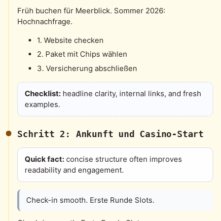
Früh buchen für Meerblick. Sommer 2026:
Hochnachfrage.
1. Website checken
2. Paket mit Chips wählen
3. Versicherung abschließen
Checklist:
headline clarity, internal links, and fresh
examples.
Schritt 2: Ankunft und Casino-Start
Quick fact:
concise structure often improves
readability and engagement.
Check-in smooth. Erste Runde Slots.