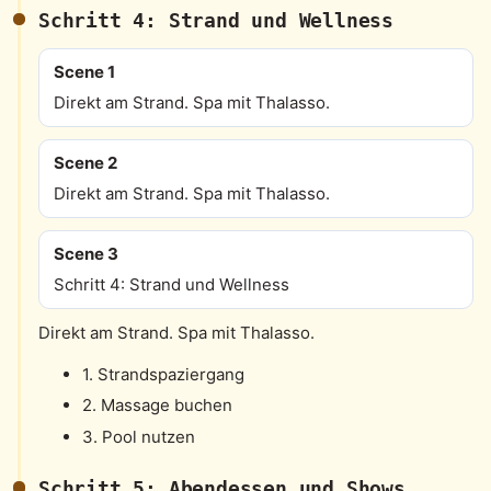
Schritt 4: Strand und Wellness
Scene 1
Direkt am Strand. Spa mit Thalasso.
Scene 2
Direkt am Strand. Spa mit Thalasso.
Scene 3
Schritt 4: Strand und Wellness
Direkt am Strand. Spa mit Thalasso.
1. Strandspaziergang
2. Massage buchen
3. Pool nutzen
Schritt 5: Abendessen und Shows