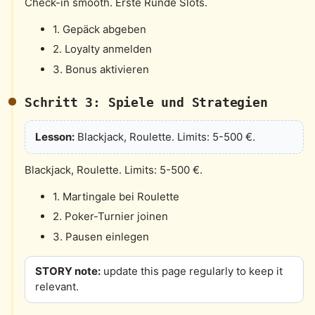
Check-in smooth. Erste Runde Slots.
1. Gepäck abgeben
2. Loyalty anmelden
3. Bonus aktivieren
Schritt 3: Spiele und Strategien
Lesson:
Blackjack, Roulette. Limits: 5-500 €.
Blackjack, Roulette. Limits: 5-500 €.
1. Martingale bei Roulette
2. Poker-Turnier joinen
3. Pausen einlegen
STORY note:
update this page regularly to keep it
relevant.