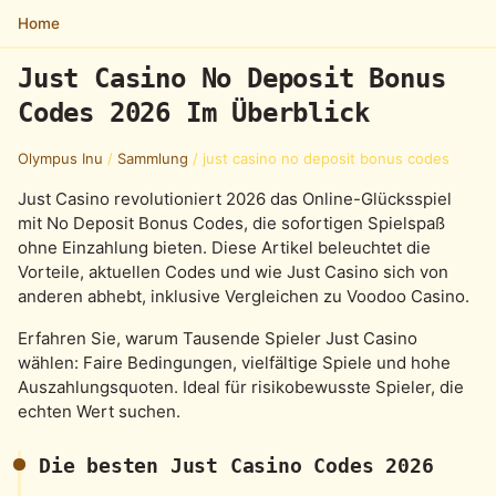
Home
Just Casino No Deposit Bonus
Codes 2026 Im Überblick
Olympus Inu
/
Sammlung
/
just casino no deposit bonus codes
Just Casino revolutioniert 2026 das Online-Glücksspiel
mit No Deposit Bonus Codes, die sofortigen Spielspaß
ohne Einzahlung bieten. Diese Artikel beleuchtet die
Vorteile, aktuellen Codes und wie Just Casino sich von
anderen abhebt, inklusive Vergleichen zu Voodoo Casino.
Erfahren Sie, warum Tausende Spieler Just Casino
wählen: Faire Bedingungen, vielfältige Spiele und hohe
Auszahlungsquoten. Ideal für risikobewusste Spieler, die
echten Wert suchen.
Die besten Just Casino Codes 2026