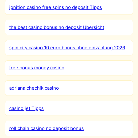
ignition casino free spins no deposit Tipps
the best casino bonus no deposit Übersicht
spin city casino 10 euro bonus ohne einzahlung 2026
free bonus money casino
adriana chechik casino
casino jet Tipps
roll chain casino no deposit bonus