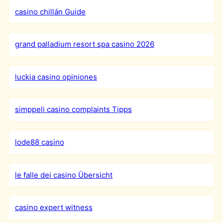
casino chillán Guide
grand palladium resort spa casino 2026
luckia casino opiniones
simppeli casino complaints Tipps
lode88 casino
le falle dei casino Übersicht
casino expert witness