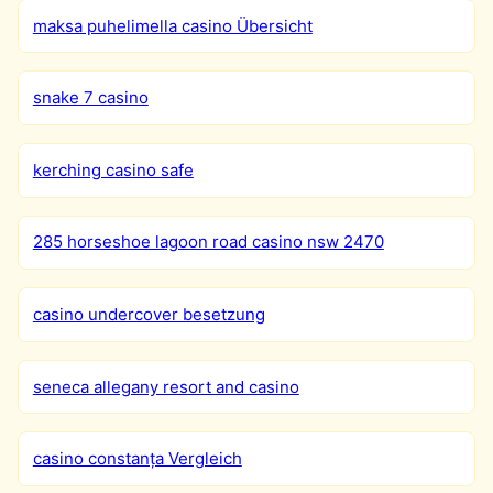
maksa puhelimella casino Übersicht
snake 7 casino
kerching casino safe
285 horseshoe lagoon road casino nsw 2470
casino undercover besetzung
seneca allegany resort and casino
casino constanța Vergleich