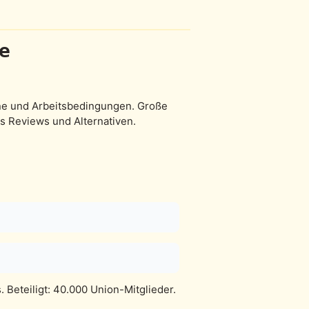
e
hne und Arbeitsbedingungen. Große
s Reviews und Alternativen.
Beteiligt: 40.000 Union-Mitglieder.