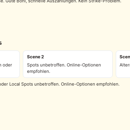
rne. Gute Boni, schnelle Auszahlungen. Kein Strike-Problem.
s
Scene 2
Scen
n oder
Spots unbetroffen. Online-Optionen
Alte
empfohlen.
der Local Spots unbetroffen. Online-Optionen empfohlen.