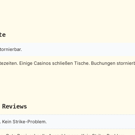
te
ornierbar.
tezeiten. Einige Casinos schließen Tische. Buchungen stornierb
 Reviews
 Kein Strike-Problem.