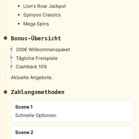
Lion's Roar Jackpot
Spinyoo Classics
Mega Spins
Bonus-Übersicht
200€ Willkommenspaket
Tägliche Freispiele
Cashback 10%
Aktuelle Angebote.
Zahlungsmethoden
Scene 1
Schnelle Optionen.
Scene 2