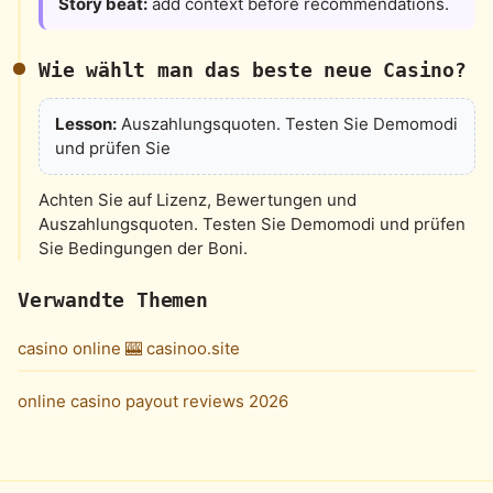
Story beat:
add context before recommendations.
Wie wählt man das beste neue Casino?
Lesson:
Auszahlungsquoten. Testen Sie Demomodi
und prüfen Sie
Achten Sie auf Lizenz, Bewertungen und
Auszahlungsquoten. Testen Sie Demomodi und prüfen
Sie Bedingungen der Boni.
Verwandte Themen
casino online 🎰 casinoo.site
online casino payout reviews 2026