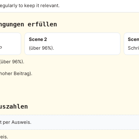
gularly to keep it relevant.
ngungen erfüllen
Scene 2
Scen
P
(über 96%).
Schr
(über 96%).
hoher Beitrag).
uszahlen
ät per Ausweis.
eis.