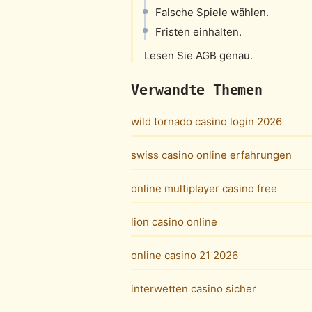
Falsche Spiele wählen.
Fristen einhalten.
Lesen Sie AGB genau.
Verwandte Themen
wild tornado casino login 2026
swiss casino online erfahrungen
online multiplayer casino free
lion casino online
online casino 21 2026
interwetten casino sicher