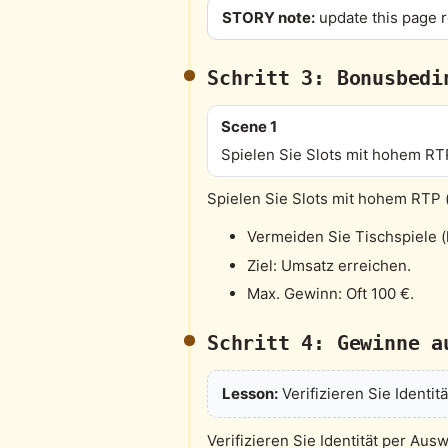
STORY note:
update this page re
Schritt 3: Bonusbedi
Scene 1
Spielen Sie Slots mit hohem RT
Spielen Sie Slots mit hohem RTP 
Vermeiden Sie Tischspiele (
Ziel: Umsatz erreichen.
Max. Gewinn: Oft 100 €.
Schritt 4: Gewinne a
Lesson:
Verifizieren Sie Identit
Verifizieren Sie Identität per Ausw