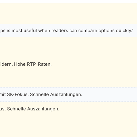
pps is most useful when readers can compare options quickly."
ovidern. Hohe RTP-Raten.
 mit SK-Fokus. Schnelle Auszahlungen.
kus. Schnelle Auszahlungen.