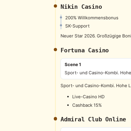
Nikin Casino
200% Willkommensbonus
SK-Support
Neuer Star 2026. Großzügige Boni
Fortuna Casino
Scene 1
Sport- und Casino-Kombi. Hohe 
Sport- und Casino-Kombi. Hohe Li
Live-Casino HD
Cashback 15%
Admiral Club Online