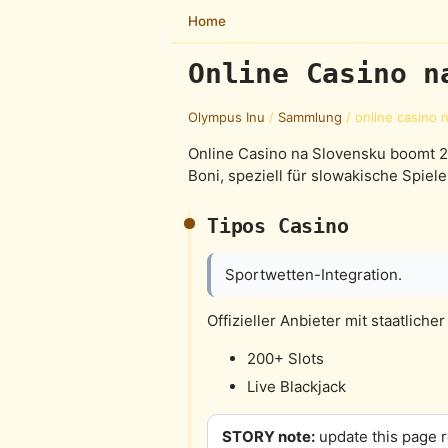
Home
Online Casino n
Olympus Inu
/
Sammlung
/
online casino 
Online Casino na Slovensku boomt 20
Boni, speziell für slowakische Spiele
Tipos Casino
Sportwetten-Integration.
Offizieller Anbieter mit staatlich
200+ Slots
Live Blackjack
STORY note:
update this page re