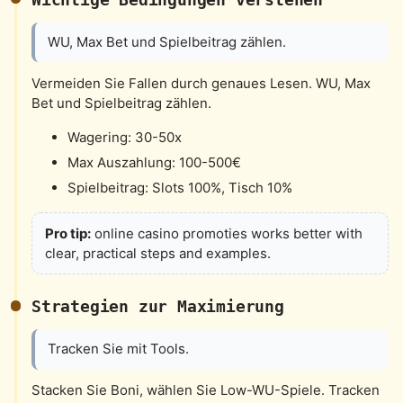
WU, Max Bet und Spielbeitrag zählen.
Vermeiden Sie Fallen durch genaues Lesen. WU, Max
Bet und Spielbeitrag zählen.
Wagering: 30-50x
Max Auszahlung: 100-500€
Spielbeitrag: Slots 100%, Tisch 10%
Pro tip:
online casino promoties works better with
clear, practical steps and examples.
Strategien zur Maximierung
Tracken Sie mit Tools.
Stacken Sie Boni, wählen Sie Low-WU-Spiele. Tracken