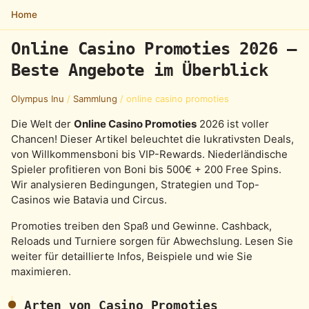
Home
Online Casino Promoties 2026 –
Beste Angebote im Überblick
Olympus Inu
/
Sammlung
/
online casino promoties
Die Welt der
Online Casino Promoties
2026 ist voller
Chancen! Dieser Artikel beleuchtet die lukrativsten Deals,
von Willkommensboni bis VIP-Rewards. Niederländische
Spieler profitieren von Boni bis 500€ + 200 Free Spins.
Wir analysieren Bedingungen, Strategien und Top-
Casinos wie Batavia und Circus.
Promoties treiben den Spaß und Gewinne. Cashback,
Reloads und Turniere sorgen für Abwechslung. Lesen Sie
weiter für detaillierte Infos, Beispiele und wie Sie
maximieren.
Arten von Casino Promoties