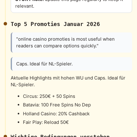
relevant.
Top 5 Promoties Januar 2026
"online casino promoties is most useful when
readers can compare options quickly."
Caps. Ideal für NL-Spieler.
Aktuelle Highlights mit hohen WU und Caps. Ideal für
NL-Spieler.
Circus: 250€ + 50 Spins
Batavia: 100 Free Spins No Dep
Holland Casino: 20% Cashback
Fair Play: Reload 50€
Wichtige Bedingungen verstehen