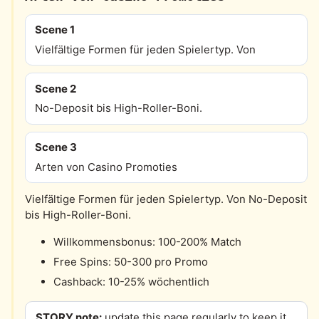
Scene 1
Vielfältige Formen für jeden Spielertyp. Von
Scene 2
No-Deposit bis High-Roller-Boni.
Scene 3
Arten von Casino Promoties
Vielfältige Formen für jeden Spielertyp. Von No-Deposit
bis High-Roller-Boni.
Willkommensbonus: 100-200% Match
Free Spins: 50-300 pro Promo
Cashback: 10-25% wöchentlich
STORY note:
update this page regularly to keep it