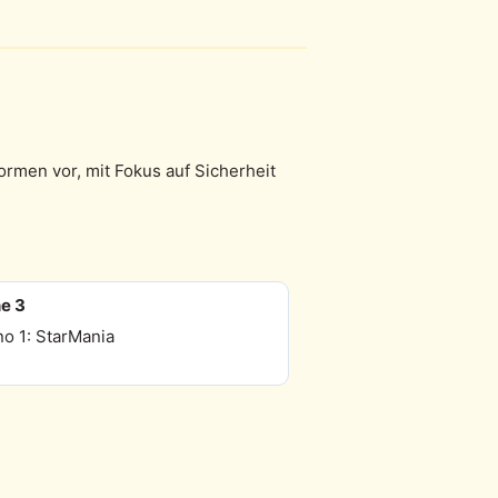
ormen vor, mit Fokus auf Sicherheit
e 3
no 1: StarMania