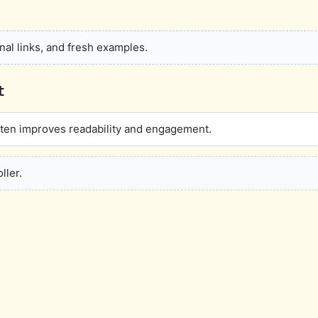
rnal links, and fresh examples.
t
ften improves readability and engagement.
ller.