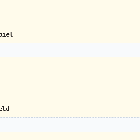
piel
eld