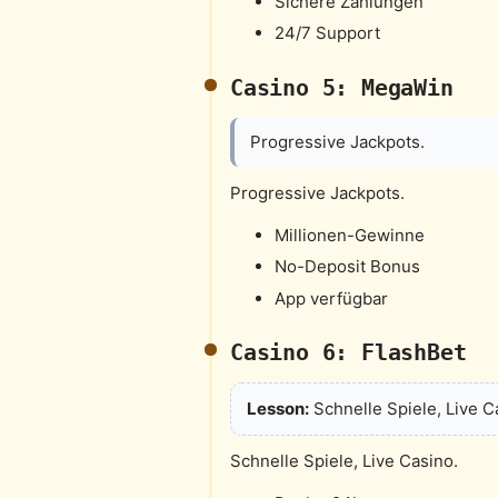
Sichere Zahlungen
24/7 Support
Casino 5: MegaWin
Progressive Jackpots.
Progressive Jackpots.
Millionen-Gewinne
No-Deposit Bonus
App verfügbar
Casino 6: FlashBet
Lesson:
Schnelle Spiele, Live C
Schnelle Spiele, Live Casino.