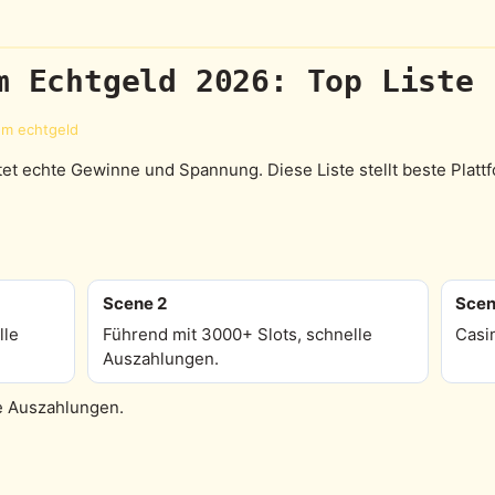
m Echtgeld 2026: Top Liste
um echtgeld
et echte Gewinne und Spannung. Diese Liste stellt beste Plattf
Scene 2
Scen
lle
Führend mit 3000+ Slots, schnelle
Casi
Auszahlungen.
e Auszahlungen.