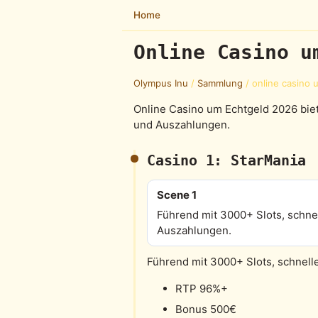
Home
Online Casino u
Olympus Inu
/
Sammlung
/
online casino 
Online Casino um Echtgeld 2026 biet
und Auszahlungen.
Casino 1: StarMania
Scene 1
Führend mit 3000+ Slots, schne
Auszahlungen.
Führend mit 3000+ Slots, schnell
RTP 96%+
Bonus 500€