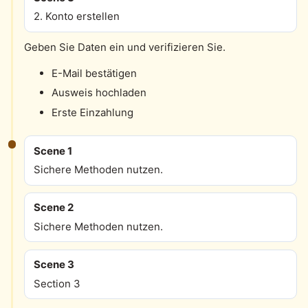
2. Konto erstellen
Geben Sie Daten ein und verifizieren Sie.
E-Mail bestätigen
Ausweis hochladen
Erste Einzahlung
Scene 1
Sichere Methoden nutzen.
Scene 2
Sichere Methoden nutzen.
Scene 3
Section 3