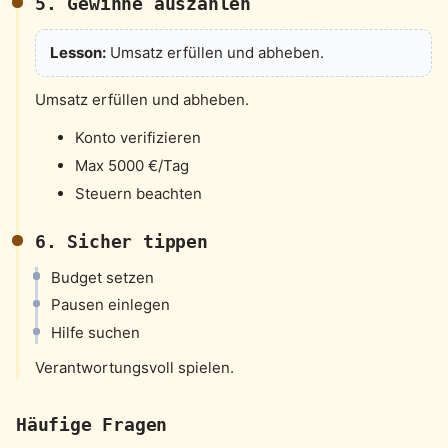
5. Gewinne auszahlen
Lesson:
Umsatz erfüllen und abheben.
Umsatz erfüllen und abheben.
Konto verifizieren
Max 5000 €/Tag
Steuern beachten
6. Sicher tippen
Budget setzen
Pausen einlegen
Hilfe suchen
Verantwortungsvoll spielen.
Häufige Fragen