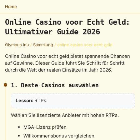
Home
Online Casino voor Echt Geld:
Ultimativer Guide 2026
Olympus Inu
/
Sammlung
/
online casino voor echt geld
Online Casino voor echt geld bietet spannende Chancen
auf Gewinne. Dieser Guide führt Sie Schritt für Schritt
durch die Welt der realen Einsätze im Jahr 2026.
1. Beste Casinos auswählen
Lesson:
RTPs.
Wählen Sie lizenzierte Anbieter mit hohen RTPs.
MGA-Lizenz prüfen
Willkommensbonus vergleichen