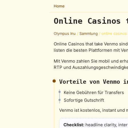
Home
Online Casinos 
Olympus Inu
/
Sammlung
/
online casinos
Online Casinos that take Venmo sind
listen die besten Plattformen mit V
Mit Venmo zahlen Sie mobil und erha
RTP und Auszahlungsgeschwindigke
Vorteile von Venmo i
Keine Gebühren für Transfers
Sofortige Gutschrift
Venmo ist kostenlos, instant und 
Checklist:
headline clarity, inte