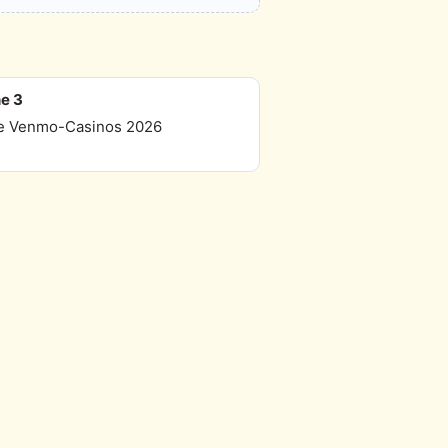
e 3
e Venmo-Casinos 2026