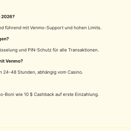
o 2026?
nd führend mit Venmo-Support und hohen Limits.
gen?
sselung und PIN-Schutz für alle Transaktionen.
mit Venmo?
on 24-48 Stunden, abhängig vom Casino.
o-Boni wie 10 $ Cashback auf erste Einzahlung.