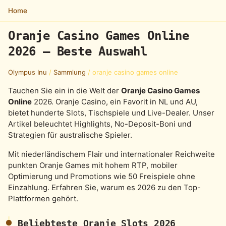
Home
Oranje Casino Games Online
2026 – Beste Auswahl
Olympus Inu
/
Sammlung
/
oranje casino games online
Tauchen Sie ein in die Welt der
Oranje Casino Games
Online
2026. Oranje Casino, ein Favorit in NL und AU,
bietet hunderte Slots, Tischspiele und Live-Dealer. Unser
Artikel beleuchtet Highlights, No-Deposit-Boni und
Strategien für australische Spieler.
Mit niederländischem Flair und internationaler Reichweite
punkten Oranje Games mit hohem RTP, mobiler
Optimierung und Promotions wie 50 Freispiele ohne
Einzahlung. Erfahren Sie, warum es 2026 zu den Top-
Plattformen gehört.
Beliebteste Oranje Slots 2026