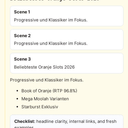
Scene 1
Progressive und Klassiker im Fokus.
Scene 2
Progressive und Klassiker im Fokus.
Scene 3
Beliebteste Oranje Slots 2026
Progressive und Klassiker im Fokus.
Book of Oranje (RTP 96.8%)
Mega Moolah Varianten
Starburst Exklusiv
Checklist:
headline clarity, internal links, and fresh
examples.