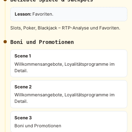
Lesson:
Favoriten.
Slots, Poker, Blackjack – RTP-Analyse und Favoriten.
Boni und Promotionen
Scene 1
Willkommensangebote, Loyalitätsprogramme im
Detail.
Scene 2
Willkommensangebote, Loyalitätsprogramme im
Detail.
Scene 3
Boni und Promotionen