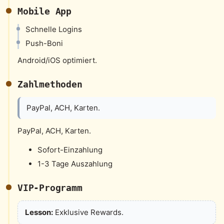
Mobile App
Schnelle Logins
Push-Boni
Android/iOS optimiert.
Zahlmethoden
PayPal, ACH, Karten.
PayPal, ACH, Karten.
Sofort-Einzahlung
1-3 Tage Auszahlung
VIP-Programm
Lesson:
Exklusive Rewards.