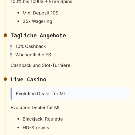
100% bis 1000$ + Free Spins.
Min. Deposit 10$
35x Wagering
Tägliche Angebote
10% Cashback
Wöchentliche FS
Cashback und Slot-Turniere.
Live Casino
Evolution Dealer für MI.
Evolution Dealer für MI.
Blackjack, Roulette
HD-Streams