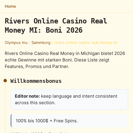
Home
Rivers Online Casino Real
Money MI: Boni 2026
Olympus Inu
/
Sammlung
/
rivers online casino real money mi
Rivers Online Casino Real Money in Michigan bietet 2026
echte Gewinne mit starken Boni. Diese Liste zeigt
Features, Promos und Partner.
Willkommensbonus
Editor note:
keep language and intent consistent
across this section.
100% bis 1000$ + Free Spins.