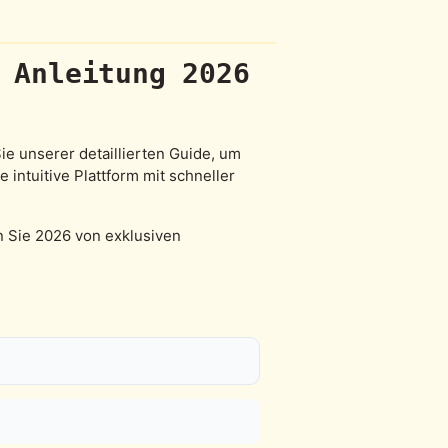
 Anleitung 2026
Sie unserer detaillierten Guide, um
 intuitive Plattform mit schneller
en Sie 2026 von exklusiven