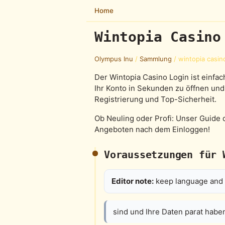
Home
Wintopia Casino
Olympus Inu
/
Sammlung
/
wintopia casin
Der Wintopia Casino Login ist einfac
Ihr Konto in Sekunden zu öffnen und 
Registrierung und Top-Sicherheit.
Ob Neuling oder Profi: Unser Guide 
Angeboten nach dem Einloggen!
Voraussetzungen für 
Editor note:
keep language and i
sind und Ihre Daten parat habe