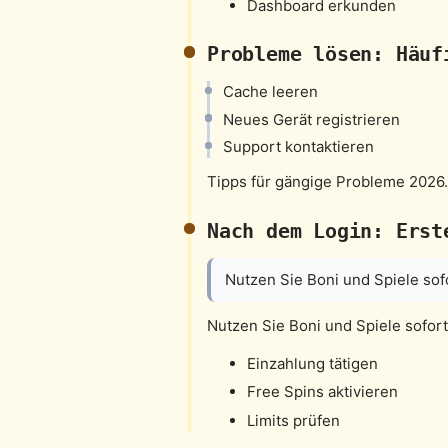
Dashboard erkunden
Probleme lösen: Häuf
Cache leeren
Neues Gerät registrieren
Support kontaktieren
Tipps für gängige Probleme 2026.
Nach dem Login: Erst
Nutzen Sie Boni und Spiele sof
Nutzen Sie Boni und Spiele sofort
Einzahlung tätigen
Free Spins aktivieren
Limits prüfen