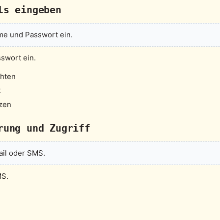
ls eingeben
e und Passwort ein.
swort ein.
chten
t
zen
rung und Zugriff
ail oder SMS.
MS.