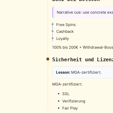
Narrative cue: use concrete ex
Free Spins
Cashback
Loyalty
100% bis 200€ + Withdrawal-Boos
Sicherheit und Lizen
Lesson:
MGA-zertifiziert.
MGA-zertifiziert.
SSL
Verifizierung
Fair Play