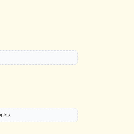
mples.