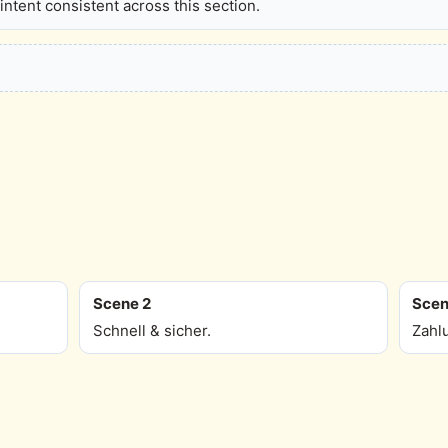
ntent consistent across this section.
Scene 2
Scen
Schnell & sicher.
Zahl