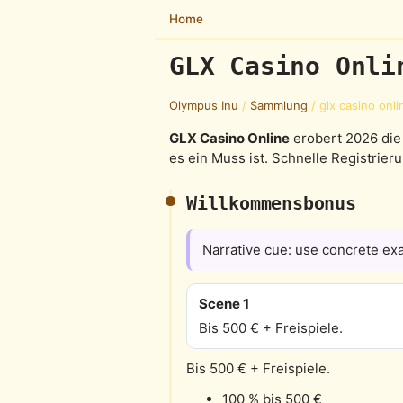
Home
GLX Casino Onli
Olympus Inu
/
Sammlung
/
glx casino onl
GLX Casino Online
erobert 2026 die 
es ein Muss ist. Schnelle Registrieru
Willkommensbonus
Narrative cue: use concrete ex
Scene 1
Bis 500 € + Freispiele.
Bis 500 € + Freispiele.
100 % bis 500 €