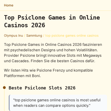
Home
Top Psiclone Games in Online
Casinos 2026
Olympus Inu
/
Sammlung
/
top psiclone games online casinos
Top Psiclone Games in Online Casinos 2026 faszinieren
mit psychedelischen Designs und hohen Volatilitäten.
Provider Psiclone bringt innovative Slots mit Megaways
und Cascades. Finden Sie die besten Casinos dafür.
Wir listen Hits wie Psiclone Frenzy und kompatible
Plattformen mit Boni.
Beste Psiclone Slots 2026
"top psiclone games online casinos is most useful
when readers can compare options quickly."