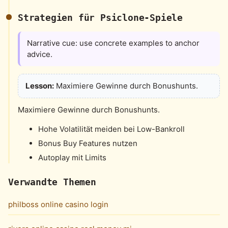
Strategien für Psiclone-Spiele
Narrative cue: use concrete examples to anchor
advice.
Lesson:
Maximiere Gewinne durch Bonushunts.
Maximiere Gewinne durch Bonushunts.
Hohe Volatilität meiden bei Low-Bankroll
Bonus Buy Features nutzen
Autoplay mit Limits
Verwandte Themen
philboss online casino login